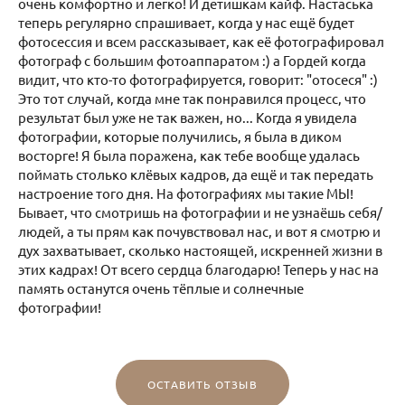
очень комфортно и легко! И детишкам кайф. Настаська
теперь регулярно спрашивает, когда у нас ещё будет
фотосессия и всем рассказывает, как её фотографировал
фотограф с большим фотоаппаратом :) а Гордей когда
видит, что кто-то фотографируется, говорит: "отосеся" :)
Это тот случай, когда мне так понравился процесс, что
результат был уже не так важен, но... Когда я увидела
фотографии, которые получились, я была в диком
восторге! Я была поражена, как тебе вообще удалась
поймать столько клёвых кадров, да ещё и так передать
настроение того дня. На фотографиях мы такие МЫ!
Бывает, что смотришь на фотографии и не узнаёшь себя/
людей, а ты прям как почувствовал нас, и вот я смотрю и
дух захватывает, сколько настоящей, искренней жизни в
этих кадрах! От всего сердца благодарю! Теперь у нас на
память останутся очень тёплые и солнечные
фотографии!
ОСТАВИТЬ ОТЗЫВ