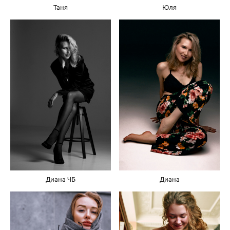
Таня
Юля
Диана ЧБ
Диана