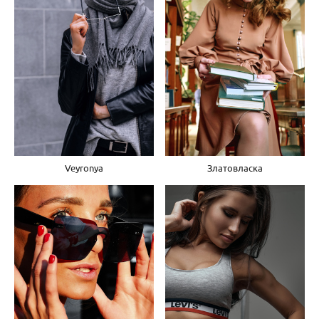
Veyronya
Златовласка