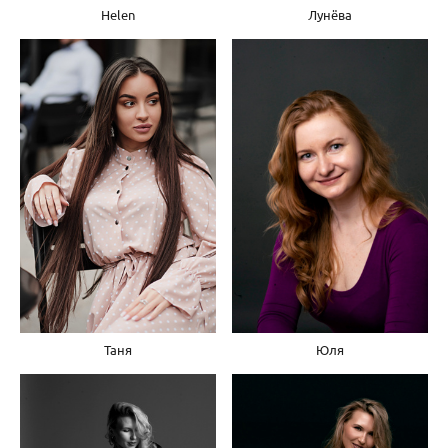
Helen
Лунёва
Таня
Юля